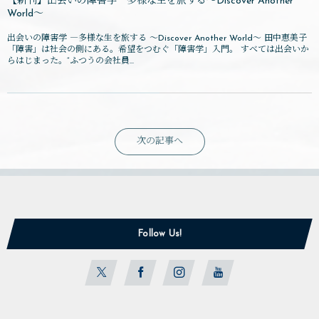
【新刊】出会いの障害学―多様な生を旅する～Discover Another
World～
出会いの障害学 ―多様な生を旅する ～Discover Another World～ 田中恵美子
「障害」は社会の側にある。希望をつむぐ「障害学」入門。 すべては出会いか
らはじまった。“ふつうの会社員...
次の記事へ
Follow Us!