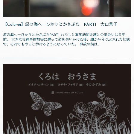
【Column】涙の海へ―ひかりとかさぶた PART1 大山景子
涙の海へ―ひかりとかさぶたPART1 わたしと重度訪問介護との出会いは８年
前。 大きな交通事故被害に遭って命を失いかけた後、顔が半分つぶされた状態
で、それでもやっと歩けるようになっていた。 事故の前は...