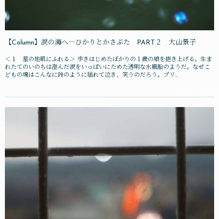
【Column】涙の海へ―ひかりとかさぶた PART２ 大山景子
＜１ 星の地肌にふれる＞ 歩きはじめたばかりの１歳の娘を抱き上げる。生ま
れたてのいのちは澄んだ涙をいっぱいにためた透明な水風船のようだ。なぜこ
どもの魂はこんなに鈴のように揺れて泣き、笑うのだろう。プリ...